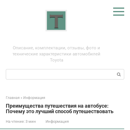
Перейти
к
контенту
Тойота: про автомобили
Описание, комплектации, отзывы, фото и
технические характеристики автомобилей
Toyota
Поиск:
Главная
»
Информация
Преимущества путешествия на автобусе:
Почему это лучший способ путешествовать
На чтение:
3 мин
Информация