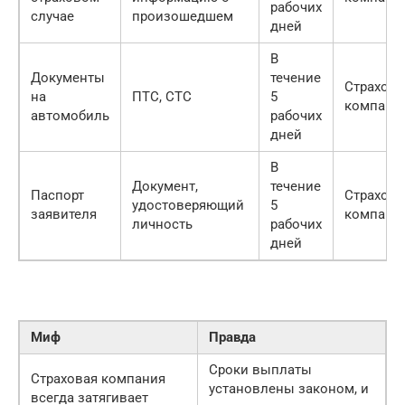
рабочих
случае
произошедшем
дней
В
Документы
течение
Страхова
на
ПТС, СТС
5
компани
автомобиль
рабочих
дней
В
Документ,
течение
Паспорт
Страхова
удостоверяющий
5
заявителя
компани
личность
рабочих
дней
Миф
Правда
Сроки выплаты
Страховая компания
установлены законом, и
всегда затягивает