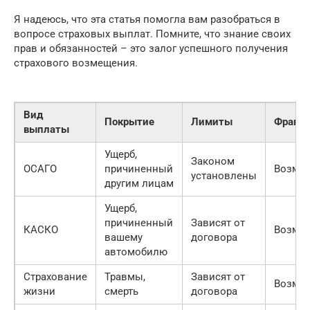
Я надеюсь, что эта статья помогла вам разобраться в
вопросе страховых выплат. Помните, что знание своих
прав и обязанностей – это залог успешного получения
страхового возмещения.
Вид
Покрытие
Лимиты
Франш
выплаты
Ущерб,
Законом
ОСАГО
причиненный
Возмо
установлены
другим лицам
Ущерб,
причиненный
Зависят от
КАСКО
Возмо
вашему
договора
автомобилю
Страхование
Травмы,
Зависят от
Возмо
жизни
смерть
договора