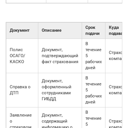
Срок
Куда
Документ
Описание
подачи
подавать
В
Полис
Документ,
течение
Страхова
ОСАГО/
подтверждающий
5
компани
КАСКО
факт страхования
рабочих
дней
В
Документ,
течение
Справка о
оформленный
Страхова
5
ДТП
сотрудниками
компани
рабочих
ГИБДД
дней
В
Заявление
Документ,
течение
о
содержащий
Страхова
5
страховом
информацию о
компани