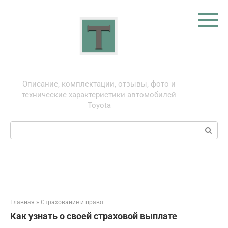
Перейти
к
контенту
Тойота: про автомобили
Описание, комплектации, отзывы, фото и
технические характеристики автомобилей
Toyota
Поиск:
Главная
»
Страхование и право
Как узнать о своей страховой выплате