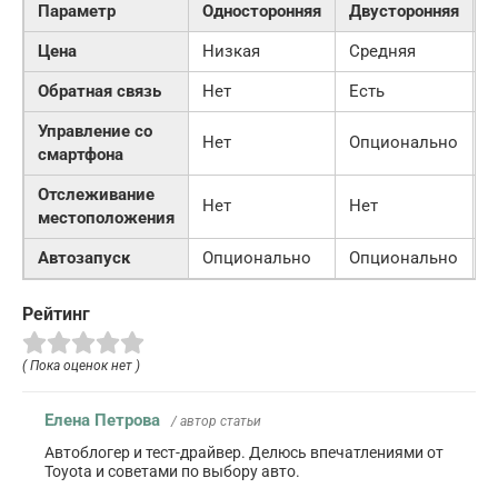
Параметр
Односторонняя
Двусторонняя
G
Цена
Низкая
Средняя
В
Обратная связь
Нет
Есть
Е
Управление со
Нет
Опционально
Д
смартфона
Отслеживание
Нет
Нет
Д
местоположения
Автозапуск
Опционально
Опционально
О
Рейтинг
( Пока оценок нет )
Елена Петрова
/ автор статьи
Автоблогер и тест-драйвер. Делюсь впечатлениями от
Toyota и советами по выбору авто.