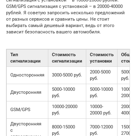
GSM/GPS сигнализация с установкой – в 20000-40000
рублей. Я советую запросить несколько предложений
от разных сервисов и сравнить цены. Не стоит
выбирать самый дешевый вариант, ведь от этого
зависит безопасность вашего автомобиля.
Тип
Стоимость
Стоимость
Общая
сигнализации
сигнализации
установки
стоим
2000-5000
5000-1
Односторонняя
3000-5000 руб.
руб.
руб.
5000-10000
5000-10000
10000-
Двусторонняя
руб.
руб.
20000 
10000-20000
10000-
20000-
GSM/GPS
руб.
20000 руб.
40000 
Двусторонняя
8000-15000
7000-12000
15000-
с
руб.
руб.
27000 