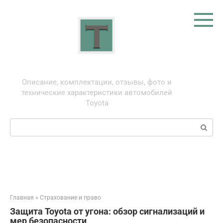
Перейти
к
контенту
Тойота: про автомобили
Описание, комплектации, отзывы, фото и
технические характеристики автомобилей
Toyota
Поиск:
Главная
»
Страхование и право
Защита Toyota от угона: обзор сигнализаций и
мер безопасности