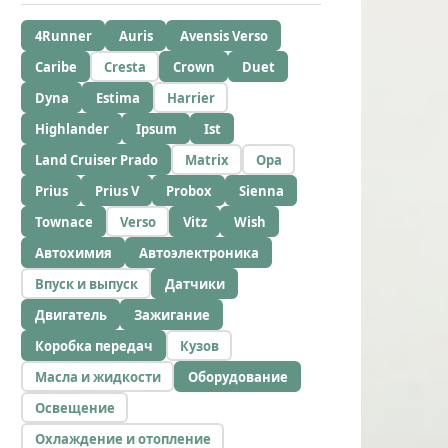
4Runner
Auris
Avensis Verso
Caribe
Cresta
Crown
Duet
Dyna
Estima
Harrier
Highlander
Ipsum
Ist
Land Cruiser Prado
Matrix
Opa
Prius
Prius V
Probox
Sienna
Townace
Verso
Vitz
Wish
Автохимия
Автоэлектроника
Впуск и выпуск
Датчики
Двигатель
Зажигание
Коробка передач
Кузов
Масла и жидкости
Оборудование
Освещение
Охлаждение и отопление