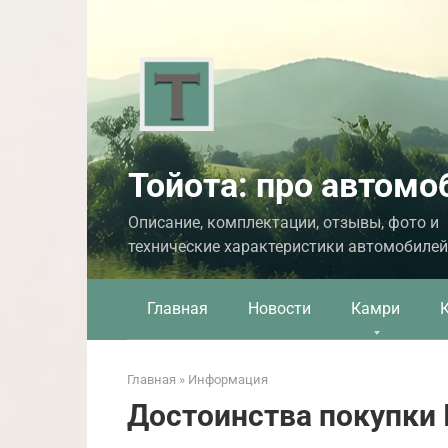
Перейти
к
контенту
Тойота: про автомо
Описание, комплектации, отзывы, фото и
технические характеристики автомобилей
Главная
Новости
Камри
Главная
»
Информация
Достоинства покупки 