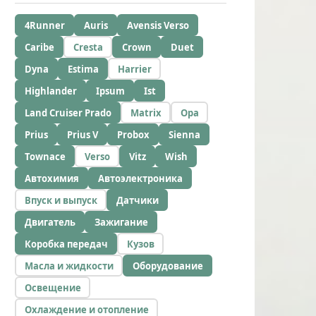
4Runner
Auris
Avensis Verso
Caribe
Cresta
Crown
Duet
Dyna
Estima
Harrier
Highlander
Ipsum
Ist
Land Cruiser Prado
Matrix
Opa
Prius
Prius V
Probox
Sienna
Townace
Verso
Vitz
Wish
Автохимия
Автоэлектроника
Впуск и выпуск
Датчики
Двигатель
Зажигание
Коробка передач
Кузов
Масла и жидкости
Оборудование
Освещение
Охлаждение и отопление