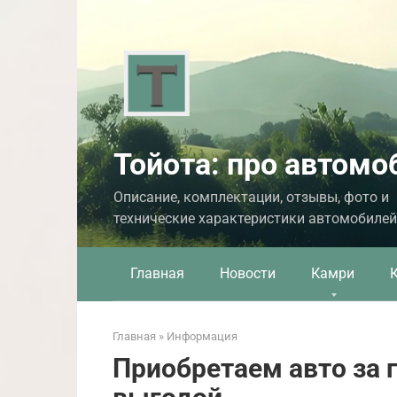
Перейти
к
контенту
Тойота: про автомо
Описание, комплектации, отзывы, фото и
технические характеристики автомобилей
Главная
Новости
Камри
Главная
»
Информация
Приобретаем авто за 