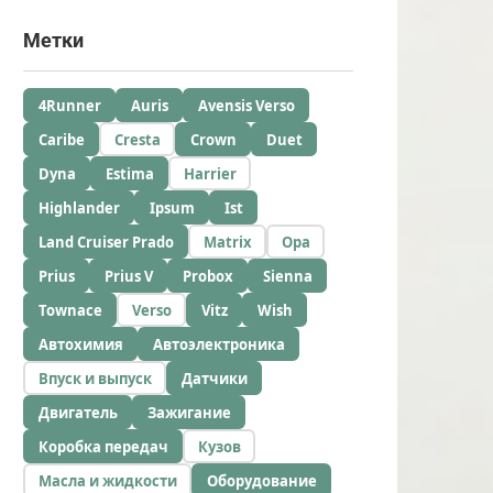
Метки
4Runner
Auris
Avensis Verso
Caribe
Cresta
Crown
Duet
Dyna
Estima
Harrier
Highlander
Ipsum
Ist
Land Cruiser Prado
Matrix
Opa
Prius
Prius V
Probox
Sienna
Townace
Verso
Vitz
Wish
Автохимия
Автоэлектроника
Впуск и выпуск
Датчики
Двигатель
Зажигание
Коробка передач
Кузов
Масла и жидкости
Оборудование