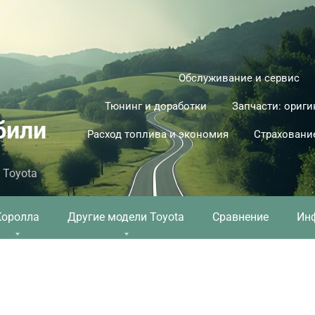
Обслуживание и сервис
Тюнинг и доработки
Запчасти: ориги
били
Расход топлива и экономия
Страховани
 Toyota
Королла
Другие модели Toyota
Сравнение
Ин