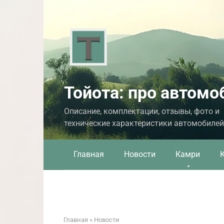
Перейти
к
контенту
Тойота: про автомо
Описание, комплектации, отзывы, фото и
технические характеристики автомобилей
Главная
Новости
Камри
Главная
»
Новости