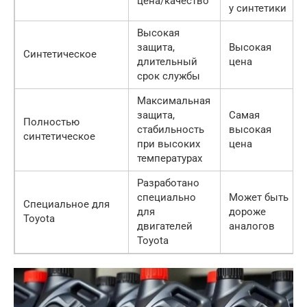
цена/качество
у синтетики
Высокая
защита,
Высокая
Синтетическое
длительный
цена
срок службы
Максимальная
защита,
Самая
Полностью
стабильность
высокая
синтетическое
при высоких
цена
температурах
Разработано
специально
Может быть
Специальное для
для
дороже
Toyota
двигателей
аналогов
Toyota