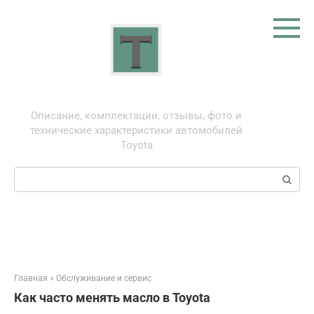
Перейти
к
контенту
Тойота: про автомобили
Описание, комплектации, отзывы, фото и
технические характеристики автомобилей
Toyota
Поиск:
Главная
»
Обслуживание и сервис
Как часто менять масло в Toyota