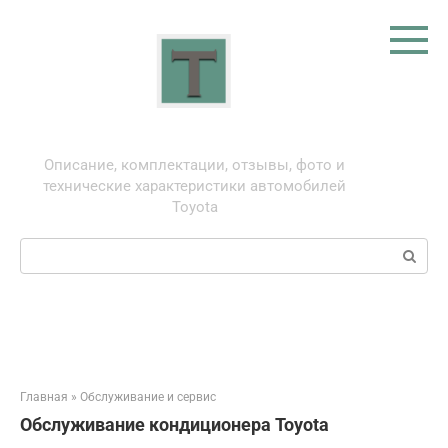
Перейти
к
контенту
Тойота: про автомобили
Описание, комплектации, отзывы, фото и
технические характеристики автомобилей
Toyota
Поиск:
Главная
»
Обслуживание и сервис
Обслуживание кондиционера Toyota