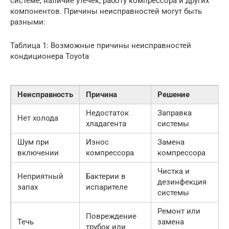
системе, наличие утечек, работу компрессора и других
компонентов. Причины неисправностей могут быть
разными:
Таблица 1: Возможные причины неисправностей
кондиционера Toyota
Неисправность
Причина
Решение
Недостаток
Заправка
Нет холода
хладагента
системы
Шум при
Износ
Замена
включении
компрессора
компрессора
Чистка и
Неприятный
Бактерии в
дезинфекция
запах
испарителе
системы
Ремонт или
Повреждение
Течь
замена
трубок или