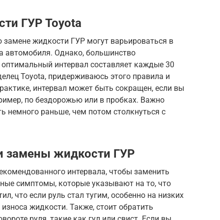
ти ГУР Toyota
 замене жидкости ГУР могут варьироваться в
ка автомобиля. Однако, большинство
о оптимальный интервал составляет каждые 30
ладелец Toyota, придерживаюсь этого правила и
практике, интервал может быть сокращен, если вы
пример, по бездорожью или в пробках. Важно
ь немного раньше, чем потом столкнуться с
и замены жидкости ГУР
рекомендованного интервала, чтобы заменить
ные симптомы, которые указывают на то, что
ил, что если руль стал тугим, особенно на низких
 износа жидкости. Также, стоит обратить
вороте руля, такие как гул или свист. Если вы