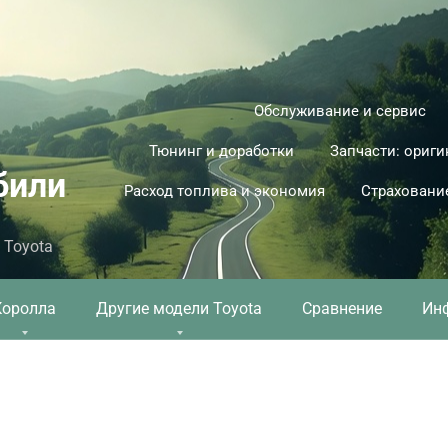
Обслуживание и сервис
Тюнинг и доработки
Запчасти: ориги
били
Расход топлива и экономия
Страховани
 Toyota
Королла
Другие модели Toyota
Сравнение
Ин