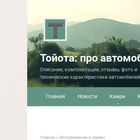
Перейти
к
контенту
Тойота: про автомо
Описание, комплектации, отзывы, фото и
технические характеристики автомобилей
Главная
Новости
Камри
Главная
»
Обслуживание и сервис