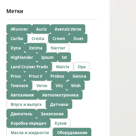
Метки
4Runner
Auris
Avensis Verso
Caribe
Cresta
Crown
Duet
Dyna
Estima
Harrier
Highlander
Ipsum
Ist
Land Cruiser Prado
Matrix
Opa
Prius
Prius V
Probox
Sienna
Townace
Verso
Vitz
Wish
Автохимия
Автоэлектроника
Впуск и выпуск
Датчики
Двигатель
Зажигание
Коробка передач
Кузов
Масла и жидкости
Оборудование