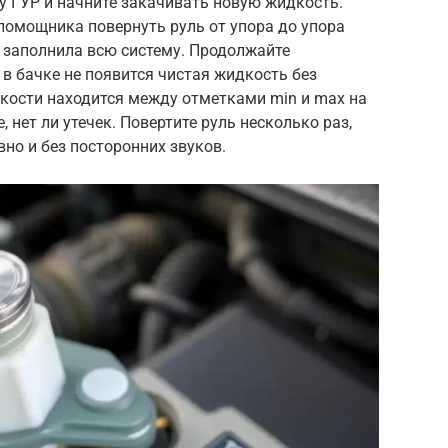
у ГУР и начните закачивать новую жидкость.
помощника повернуть руль от упора до упора
 заполнила всю систему. Продолжайте
 в бачке не появится чистая жидкость без
дкости находится между отметками min и max на
, нет ли утечек. Повертите руль несколько раз,
вно и без посторонних звуков.