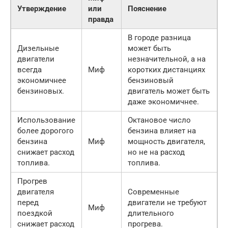
Утверждение
или
Пояснение
правда
В городе разница
Дизельные
может быть
двигатели
незначительной, а на
всегда
Миф
коротких дистанциях
экономичнее
бензиновый
бензиновых.
двигатель может быть
даже экономичнее.
Использование
Октановое число
более дорогого
бензина влияет на
бензина
Миф
мощность двигателя,
снижает расход
но не на расход
топлива.
топлива.
Прогрев
двигателя
Современные
перед
двигатели не требуют
Миф
поездкой
длительного
снижает расход
прогрева.