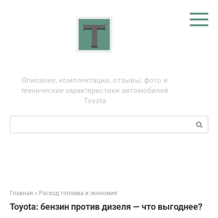
Перейти
к
контенту
Тойота: про автомобили
Описание, комплектации, отзывы, фото и
технические характеристики автомобилей
Toyota
Поиск:
Главная
»
Расход топлива и экономия
Toyota: бензин против дизеля — что выгоднее?