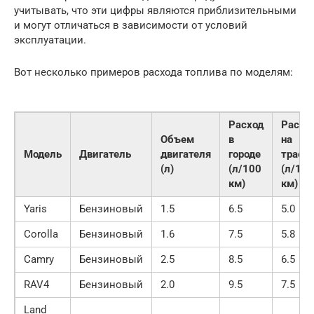
учитывать, что эти цифры являются приблизительными
и могут отличаться в зависимости от условий
эксплуатации.
Вот несколько примеров расхода топлива по моделям:
Расход
Расхо
Объем
в
на
Модель
Двигатель
двигателя
городе
трасс
(л)
(л/100
(л/100
км)
км)
Yaris
Бензиновый
1.5
6.5
5.0
Corolla
Бензиновый
1.6
7.5
5.8
Camry
Бензиновый
2.5
8.5
6.5
RAV4
Бензиновый
2.0
9.5
7.5
Land