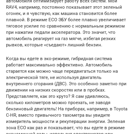
автомобиля оптимизирует работу всех систем. Мой
RAV4, например, постоянно показывает этот зеленый
огонек, и я чувствую, как машина становится более
плавной. В режиме ECO ЭБУ более плавно увеличивает
тяговое усилие по сравнению с нормальным режимом
при нажатии педали акселератора. Это значит, что
автомобиль реагирует на газ мягче, избегая резких
рывков, которые «съедают» лишний бензин.
Когда вы едете в эко-режиме, гибридная система
работает максимально эффективно. Автомобиль
старается как можно чаще передвигаться только на
электрической тяге, не используя двигатель
внутреннего сгорания (ДВС). Это особенно заметно при
движении на низких скоростях или в пробках.
Представляете, как это круто? Я сам удивляюсь,
сколько километров можно проехать, не заводя
бензиновый двигатель! На приборах, например, в Toyota
C-HR, вместо привычного тахометра вы увидите
измеритель мощности и рекуперации энергии. Зеленая
зона ECO как раз и показывает, что вы едете в режиме