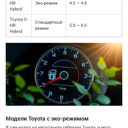
HR
Эко-режим
4.0 — 4.8
Hybrid
Toyota C-
Стандартный
HR
5.0 — 6.0
режим
Hybrid
Модели Toyota с эко-режимом
Я сам ездил на нескольких гибридах Toyota, и могу