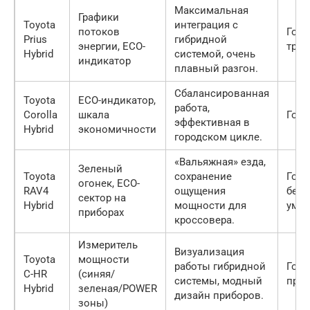
Максимальная
Графики
Toyota
интеграция с
потоков
Горо
Prius
гибридной
энергии, ECO-
трас
Hybrid
системой, очень
индикатор
плавный разгон.
Сбалансированная
Toyota
ECO-индикатор,
работа,
Corolla
шкала
Горо
эффективная в
Hybrid
экономичности
городском цикле.
«Вальяжная» езда,
Зеленый
Toyota
сохранение
Горо
огонек, ECO-
RAV4
ощущения
безд
сектор на
Hybrid
мощности для
умер
приборах
кроссовера.
Измеритель
Визуализация
Toyota
мощности
работы гибридной
Горо
C-HR
(синяя/
системы, модный
приг
Hybrid
зеленая/POWER
дизайн приборов.
зоны)