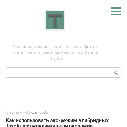
Перейти
к
контенту
Тойота: про автомобили
Описание, комплектации, отзывы, фото и
технические характеристики автомобилей
Toyota
Поиск:
Главная
»
Гибриды Toyota
Как использовать эко-режим в гибридных
Toyota для максимальной экономии