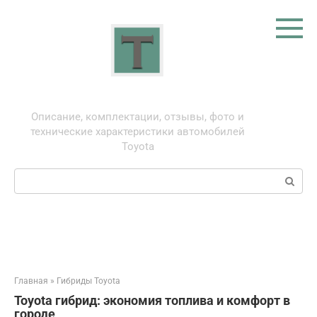
Перейти
к
контенту
Тойота: про автомобили
Описание, комплектации, отзывы, фото и
технические характеристики автомобилей
Toyota
Поиск:
Главная
»
Гибриды Toyota
Toyota гибрид: экономия топлива и комфорт в
городе