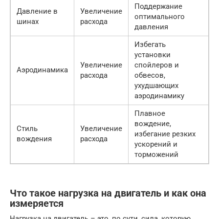
Поддержание
Давление в
Увеличение
оптимального
шинах
расхода
давления
Избегать
установки
Увеличение
спойлеров и
Аэродинамика
расхода
обвесов,
ухудшающих
аэродинамику
Плавное
вождение,
Стиль
Увеличение
избегание резких
вождения
расхода
ускорений и
торможений
Что такое нагрузка на двигатель и как она
измеряется
Нагрузка на двигатель – это, по сути, сила, которую