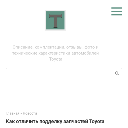
Перейти
к
контенту
Тойота: про автомобили
Описание, комплектации, отзывы, фото и
технические характеристики автомобилей
Toyota
Поиск:
Главная
»
Новости
Как отличить подделку запчастей Toyota