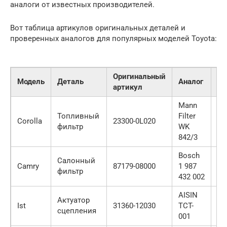
аналоги от известных производителей.
Вот таблица артикулов оригинальных деталей и
проверенных аналогов для популярных моделей Toyota:
Оригинальный
Пр
Модель
Деталь
Аналог
артикул
це
Mann
Топливный
Filter
Corolla
23300-0L020
80
фильтр
WK
842/3
Bosch
Салонный
Camry
87179-08000
1 987
12
фильтр
432 002
AISIN
Актуатор
Ist
31360-12030
TCT-
80
сцепления
001