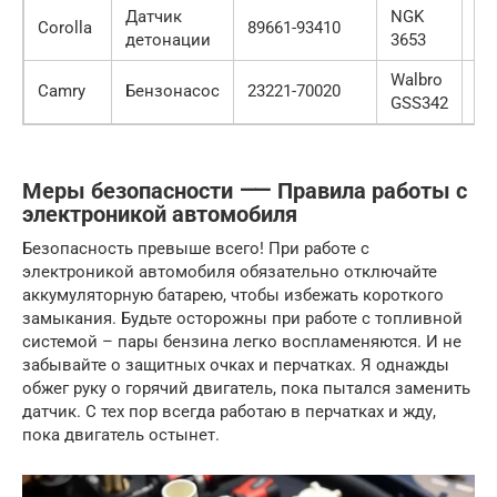
Датчик
NGK
Corolla
89661-93410
15
детонации
3653
Walbro
Camry
Бензонасос
23221-70020
50
GSS342
Меры безопасности ⸺ Правила работы с
электроникой автомобиля
Безопасность превыше всего! При работе с
электроникой автомобиля обязательно отключайте
аккумуляторную батарею, чтобы избежать короткого
замыкания. Будьте осторожны при работе с топливной
системой – пары бензина легко воспламеняются. И не
забывайте о защитных очках и перчатках. Я однажды
обжег руку о горячий двигатель, пока пытался заменить
датчик. С тех пор всегда работаю в перчатках и жду,
пока двигатель остынет.