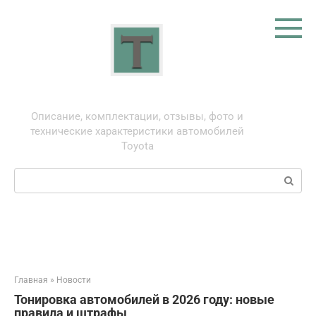
Перейти
к
контенту
Тойота: про автомобили
Описание, комплектации, отзывы, фото и
технические характеристики автомобилей
Toyota
Поиск:
Главная
»
Новости
Тонировка автомобилей в 2026 году: новые
правила и штрафы