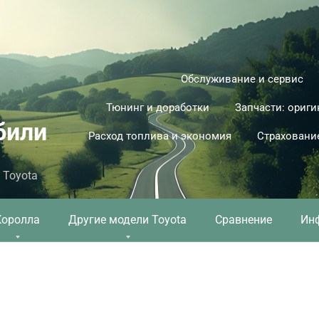
Обслуживание и сервис
Тюнинг и доработки
Запчасти: ориги
били
Расход топлива и экономия
Страховани
 Toyota
Королла
Другие модели Toyota
Сравнение
Ин