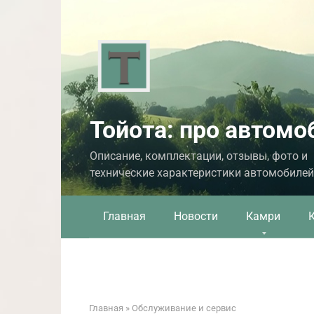
Перейти
к
контенту
Тойота: про автомо
Описание, комплектации, отзывы, фото и
технические характеристики автомобилей
Главная
Новости
Камри
Главная
»
Обслуживание и сервис