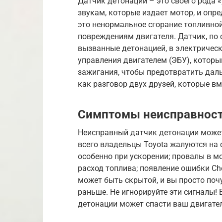
Датчик детонации – это своего рода 
звукам, которые издает мотор, и опре
это ненормальное сгорание топливной
повреждениям двигателя. Датчик, по 
вызванные детонацией, в электрическ
управления двигателем (ЭБУ), которы
зажигания, чтобы предотвратить дал
как разговор двух друзей, которые вм
Симптомы неисправност
Неисправный датчик детонации может
всего владельцы Toyota жалуются на 
особенно при ускорении; провалы в 
расход топлива; появление ошибки Ch
может быть скрытой, и вы просто почу
раньше. Не игнорируйте эти сигналы!
детонации может спасти ваш двигател