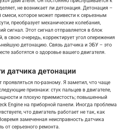
«ухо» двигателя. Он постоянно прислушивается к
деляет, не возникает ли детонация. Детонация –
 смеси, которое может привести к серьезным
сути, преобразует механические колебания,
ий сигнал. Этот сигнал отправляется в блок
й, в свою очередь, корректирует угол опережения
ьнейшую детонацию. Связь датчика и ЭБУ – это
есте заботятся о здоровье вашего двигателя.
и датчика детонации
 проявляться по-разному. Я заметил, что чаще
следующие признаки: стук пальцев в двигателе,
мощности и плохую приемистость; повышенный
eck Engine на приборной панели. Иногда проблема
вствуете, что двигатель работает не так, как
 Вовремя замеченная неисправность датчика
ь от серьезного ремонта.