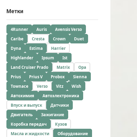
Метки
4Runner
Auris
Avensis Verso
Caribe
Cresta
Crown
Duet
Dyna
Estima
Harrier
Highlander
Ipsum
Ist
Land Cruiser Prado
Matrix
Opa
Prius
Prius V
Probox
Sienna
Townace
Verso
Vitz
Wish
Автохимия
Автоэлектроника
Впуск и выпуск
Датчики
Двигатель
Зажигание
Коробка передач
Кузов
Масла и жидкости
Оборудование