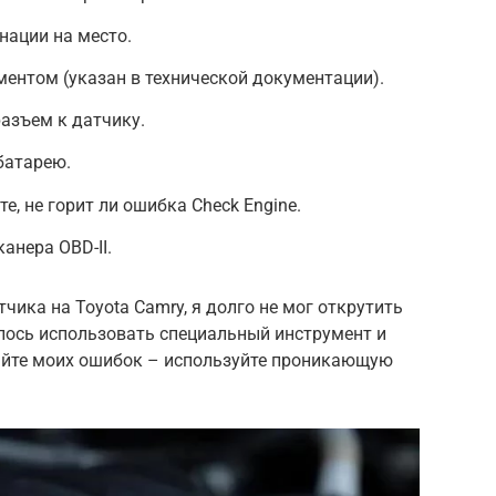
нации на место.
ентом (указан в технической документации).
азъем к датчику.
батарею.
е, не горит ли ошибка Check Engine.
анера OBD-II.
чика на Toyota Camry, я долго не мог открутить
лось использовать специальный инструмент и
яйте моих ошибок – используйте проникающую