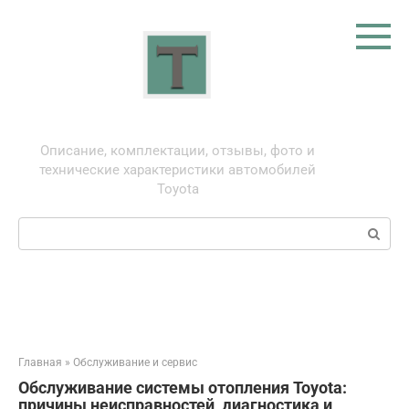
Перейти
к
контенту
Тойота: про автомобили
Описание, комплектации, отзывы, фото и
технические характеристики автомобилей
Toyota
Поиск:
Главная
»
Обслуживание и сервис
Обслуживание системы отопления Toyota:
причины неисправностей, диагностика и