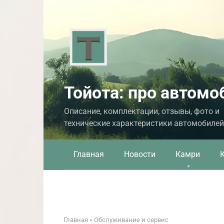
Перейти
к
контенту
Тойота: про автомо
Описание, комплектации, отзывы, фото и
технические характеристики автомобилей
Главная
Новости
Камри
Главная
»
Обслуживание и сервис