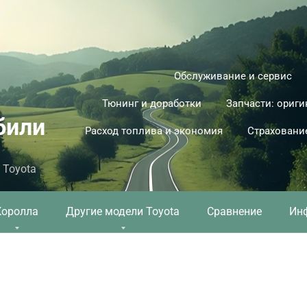
Обслуживание и сервис
Тюнинг и доработки
Запчасти: ориги
били
Расход топлива и экономия
Страховани
 Toyota
Королла
Другие модели Toyota
Сравнение
Ин