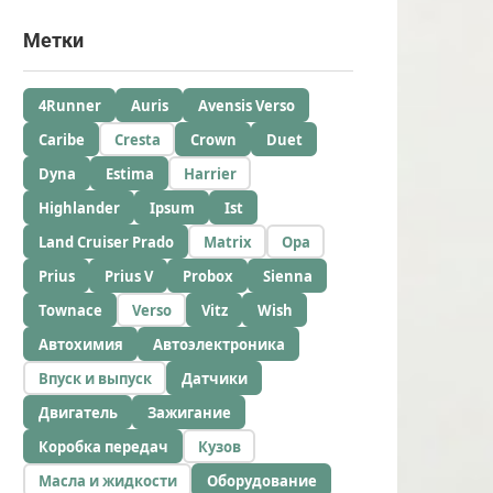
Метки
4Runner
Auris
Avensis Verso
Caribe
Cresta
Crown
Duet
Dyna
Estima
Harrier
Highlander
Ipsum
Ist
Land Cruiser Prado
Matrix
Opa
Prius
Prius V
Probox
Sienna
Townace
Verso
Vitz
Wish
Автохимия
Автоэлектроника
Впуск и выпуск
Датчики
Двигатель
Зажигание
Коробка передач
Кузов
Масла и жидкости
Оборудование