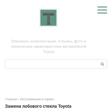
Перейти
к
контенту
Тойота: про автомобили
Описание, комплектации, отзывы, фото и
технические характеристики автомобилей
Toyota
Поиск:
Главная
»
Обслуживание и сервис
Замена лобового стекла Toyota