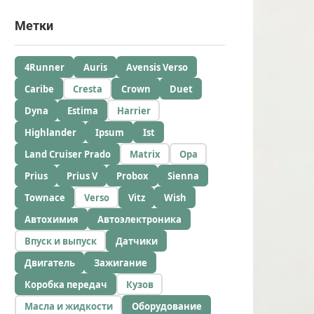
Метки
4Runner
Auris
Avensis Verso
Caribe
Cresta
Crown
Duet
Dyna
Estima
Harrier
Highlander
Ipsum
Ist
Land Cruiser Prado
Matrix
Opa
Prius
Prius V
Probox
Sienna
Townace
Verso
Vitz
Wish
Автохимия
Автоэлектроника
Впуск и выпуск
Датчики
Двигатель
Зажигание
Коробка передач
Кузов
Масла и жидкости
Оборудование