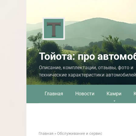
Перейти
к
контенту
Тойота: про автомо
Описание, комплектации, отзывы, фото и
технические характеристики автомобилей
Главная
Новости
Камри
Главная
»
Обслуживание и сервис