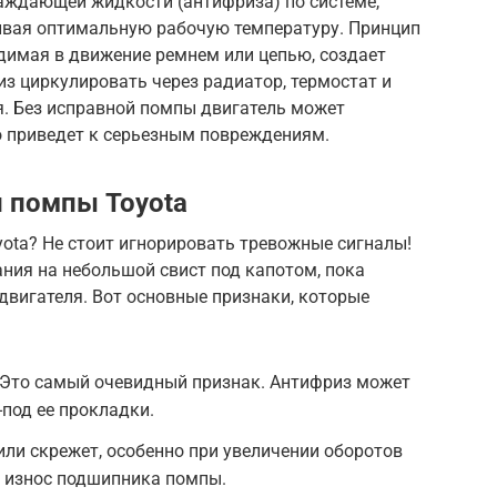
аждающей жидкости (антифриза) по системе,
живая оптимальную рабочую температуру. Принцип
димая в движение ремнем или цепью, создает
из циркулировать через радиатор, термостат и
я. Без исправной помпы двигатель может
о приведет к серьезным повреждениям.
 помпы Toyota
oyota? Не стоит игнорировать тревожные сигналы!
ния на небольшой свист под капотом, пока
двигателя. Вот основные признаки, которые
Это самый очевидный признак. Антифриз может
-под ее прокладки.
 или скрежет, особенно при увеличении оборотов
а износ подшипника помпы.