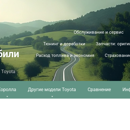
Обслуживание и сервис
Тюнинг и доработки
Запчасти: ориги
били
Расход топлива и экономия
Страховани
 Toyota
Королла
Другие модели Toyota
Сравнение
Ин