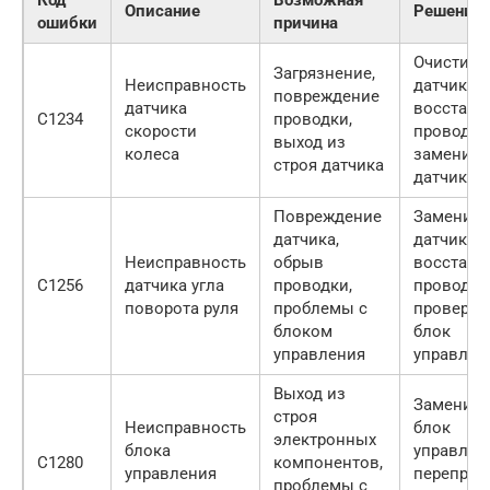
Описание
Решение
ошибки
причина
Очистить
Загрязнение,
Неисправность
датчик,
повреждение
датчика
восстано
C1234
проводки,
скорости
проводку,
выход из
колеса
заменить
строя датчика
датчик
Повреждение
Заменить
датчика,
датчик,
Неисправность
обрыв
восстано
C1256
датчика угла
проводки,
проводку,
поворота руля
проблемы с
проверит
блоком
блок
управления
управлен
Выход из
Заменить
строя
Неисправность
блок
электронных
блока
управлен
C1280
компонентов,
управления
перепрош
проблемы с