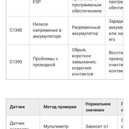
ESP
программ
программным
обеспече
обеспечением
Зарядить
Низкое
Разряженный
аккумуля
C1340
напряжение в
аккумулятор
или заме
аккумуляторе
его
Обрыв,
Восстано
короткое
Проблемы с
проводку,
C1390
замыкание,
проводкой
очистить
коррозия
контакты
контактов
Нормальное
При
Датчик
Метод проверки
значение
неи
Отс
Датчик
Мультиметр
Зависит от
сиг