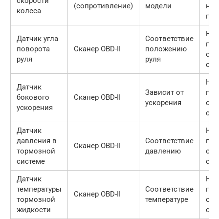
скорости
(сопротивление)
модели
нев
колеса
пок
Нес
Датчик угла
Соответствие
пок
поворота
Сканер OBD-II
положению
отс
руля
руля
сиг
Не
Датчик
Зависит от
пок
бокового
Сканер OBD-II
ускорения
отс
ускорения
сиг
Датчик
Не
давления в
Соответствие
пок
Сканер OBD-II
тормозной
давлению
отс
системе
сиг
Датчик
Не
температуры
Соответствие
пок
Сканер OBD-II
тормозной
температуре
отс
жидкости
сиг