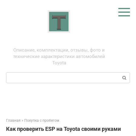
Перейти
к
контенту
Тойота: про автомобили
Описание, комплектации, отзывы, фото и
технические характеристики автомобилей
Toyota
Поиск:
Главная
»
Покупка с пробегом
Как проверить ESP на Toyota своими руками