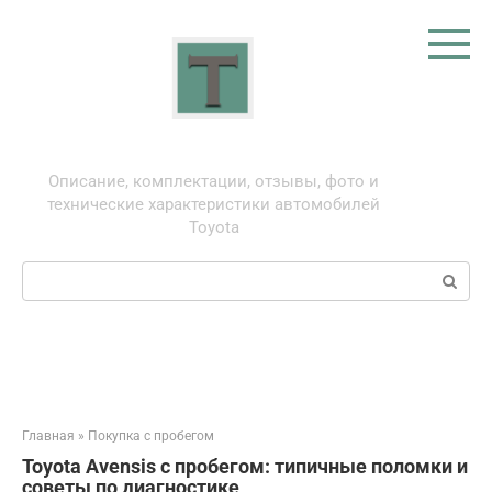
Перейти
к
контенту
Тойота: про автомобили
Описание, комплектации, отзывы, фото и
технические характеристики автомобилей
Toyota
Поиск:
Главная
»
Покупка с пробегом
Toyota Avensis с пробегом: типичные поломки и
советы по диагностике