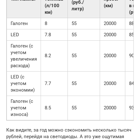
(руб./
(л/100
(км)
в год
литр)
км)
(руб.
Галоген
8
55
20000
8800
LED
7.8
55
20000
8580
Галоген (с
учетом
8.2
55
20000
9020
увеличения
расхода)
LED (с
учетом
7.7
55
20000
8470
экономии)
Галоген (с
учетом
8.5
55
20000
9350
износа)
Как видите, за год можно сэкономить несколько тысяч
рублей, перейдя на светодиоды. А это уже ощутимая