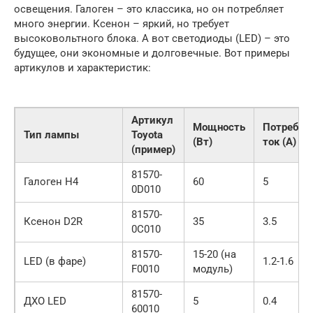
освещения. Галоген – это классика, но он потребляет
много энергии. Ксенон – яркий, но требует
высоковольтного блока. А вот светодиоды (LED) – это
будущее, они экономные и долговечные. Вот примеры
артикулов и характеристик:
Артикул
Мощность
Потребл
Тип лампы
Toyota
(Вт)
ток (А)
(пример)
81570-
Галоген H4
60
5
0D010
81570-
Ксенон D2R
35
3.5
0C010
81570-
15-20 (на
LED (в фаре)
1.2-1.6
F0010
модуль)
81570-
ДХО LED
5
0.4
60010