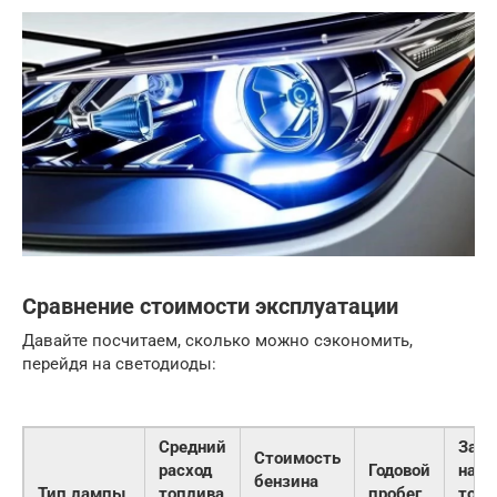
Сравнение стоимости эксплуатации
Давайте посчитаем, сколько можно сэкономить,
перейдя на светодиоды:
Средний
Затр
Стоимость
расход
Годовой
на
бензина
Тип лампы
топлива
пробег
топл