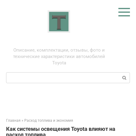
Перейти
к
контенту
Тойота: про автомобили
Описание, комплектации, отзывы, фото и
технические характеристики автомобилей
Toyota
Поиск:
Главная
»
Расход топлива и экономия
Как системы освещения Toyota влияют на
расход топлива