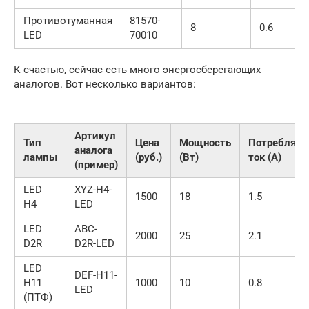
Противотуманная
81570-
8
0.6
LED
70010
К счастью, сейчас есть много энергосберегающих
аналогов. Вот несколько вариантов:
Артикул
Тип
Цена
Мощность
Потребляе
аналога
лампы
(руб.)
(Вт)
ток (А)
(пример)
LED
XYZ-H4-
1500
18
1.5
H4
LED
LED
ABC-
2000
25
2.1
D2R
D2R-LED
LED
DEF-H11-
H11
1000
10
0.8
LED
(ПТФ)