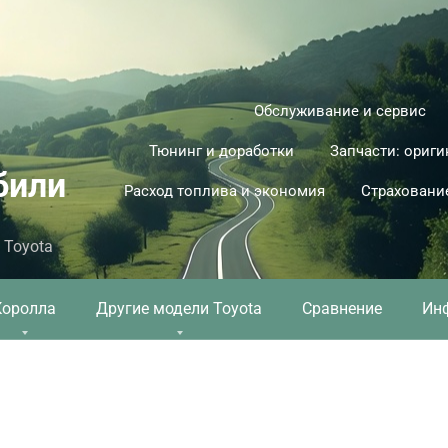
Обслуживание и сервис
Тюнинг и доработки
Запчасти: ориги
били
Расход топлива и экономия
Страховани
 Toyota
Королла
Другие модели Toyota
Сравнение
Ин