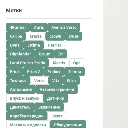
Метки
4Runner
Auris
Avensis Verso
Caribe
Cresta
Crown
Duet
Dyna
Estima
Harrier
Highlander
Ipsum
Ist
Land Cruiser Prado
Matrix
Opa
Prius
Prius V
Probox
Sienna
Townace
Verso
Vitz
Wish
Автохимия
Автоэлектроника
Впуск и выпуск
Датчики
Двигатель
Зажигание
Коробка передач
Кузов
Масла и жидкости
Оборудование