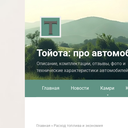
Перейти
к
контенту
Тойота: про автомо
Описание, комплектации, отзывы, фото и
технические характеристики автомобилей
Главная
Новости
Камри
Главная
»
Расход топлива и экономия