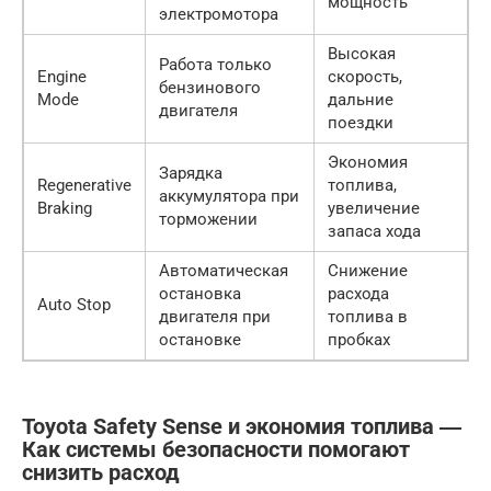
мощность
электромотора
Высокая
Работа только
Engine
скорость,
бензинового
Mode
дальние
двигателя
поездки
Экономия
Зарядка
Regenerative
топлива,
аккумулятора при
Braking
увеличение
торможении
запаса хода
Автоматическая
Снижение
остановка
расхода
Auto Stop
двигателя при
топлива в
остановке
пробках
Toyota Safety Sense и экономия топлива ―
Как системы безопасности помогают
снизить расход