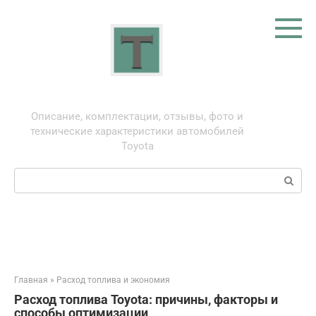
Перейти
к
контенту
Тойота: про автомобили
Описание, комплектации, отзывы, фото и
технические характеристики автомобилей
Toyota
Поиск:
Главная
»
Расход топлива и экономия
Расход топлива Toyota: причины, факторы и
способы оптимизации