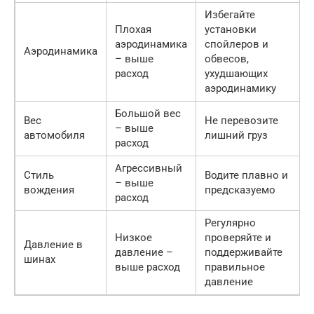
Избегайте
Плохая
установки
аэродинамика
спойлеров и
Аэродинамика
– выше
обвесов,
расход
ухудшающих
аэродинамику
Большой вес
Вес
Не перевозите
– выше
автомобиля
лишний груз
расход
Агрессивный
Стиль
Водите плавно и
– выше
вождения
предсказуемо
расход
Регулярно
Низкое
проверяйте и
Давление в
давление –
поддерживайте
шинах
выше расход
правильное
давление