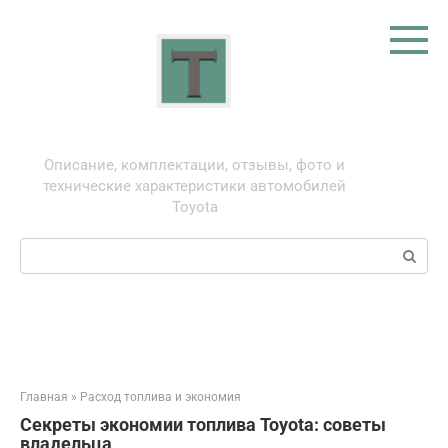
Перейти
к
контенту
Тойота: про автомобили
Описание, комплектации, отзывы, фото и
технические характеристики автомобилей
Toyota
Поиск:
Главная
»
Расход топлива и экономия
Секреты экономии топлива Toyota: советы
владельца