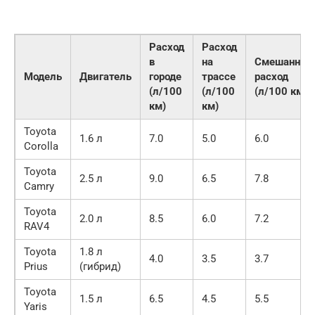
Расход
Расход
в
на
Смешанный
Модель
Двигатель
городе
трассе
расход
(л/100
(л/100
(л/100 км)
км)
км)
Toyota
1.6 л
7.0
5.0
6.0
Corolla
Toyota
2.5 л
9.0
6.5
7.8
Camry
Toyota
2.0 л
8.5
6.0
7.2
RAV4
Toyota
1.8 л
4.0
3.5
3.7
Prius
(гибрид)
Toyota
1.5 л
6.5
4.5
5.5
Yaris