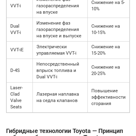
Снижение на 5-
VVT-i
газораспределения
10%
на впуске
Изменение фаз
Dual
Снижение на
газораспределения
VVT-i
10-15%
на впуске и выпуске
Электрически
Снижение на
VVT-iE
управляемая VVT-i
15-20%
Непосредственный
Снижение на
D-4S
впрыск топлива и
20-25%
Dual VVT-i
Laser-
Повышение
Clad
Лазерная наплавка
эффективности
Valve
на седла клапанов
сгорания
Seats
Гибридные технологии Toyota — Принцип