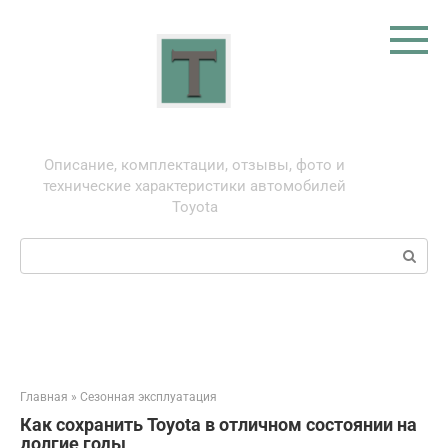
Перейти
к
контенту
Тойота: про автомобили
Описание, комплектации, отзывы, фото и
технические характеристики автомобилей
Toyota
Поиск:
Главная
»
Сезонная эксплуатация
Как сохранить Toyota в отличном состоянии на
долгие годы