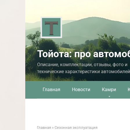
Перейти
к
контенту
Тойота: про автомо
Описание, комплектации, отзывы, фото и
технические характеристики автомобилей
Главная
Новости
Камри
Главная
»
Сезонная эксплуатация