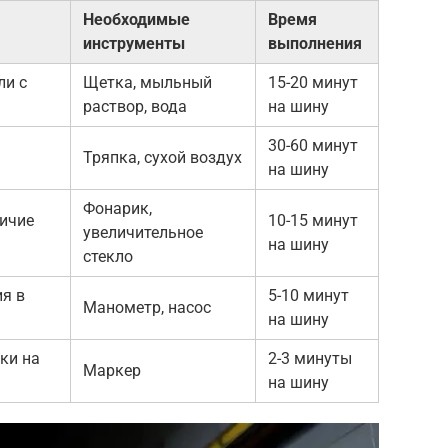
Необходимые
Время
инструменты
выполнения
ли с
Щетка, мыльный
15-20 минут
раствор, вода
на шину
30-60 минут
Тряпка, сухой воздух
на шину
Фонарик,
ичие
10-15 минут
увеличительное
на шину
стекло
я в
5-10 минут
Манометр, насос
на шину
ки на
2-3 минуты
Маркер
на шину