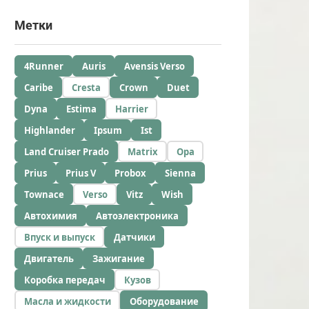
Метки
4Runner
Auris
Avensis Verso
Caribe
Cresta
Crown
Duet
Dyna
Estima
Harrier
Highlander
Ipsum
Ist
Land Cruiser Prado
Matrix
Opa
Prius
Prius V
Probox
Sienna
Townace
Verso
Vitz
Wish
Автохимия
Автоэлектроника
Впуск и выпуск
Датчики
Двигатель
Зажигание
Коробка передач
Кузов
Масла и жидкости
Оборудование