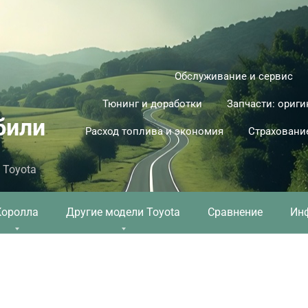
Обслуживание и сервис
Тюнинг и доработки
Запчасти: ориги
били
Расход топлива и экономия
Страховани
 Toyota
Королла
Другие модели Toyota
Сравнение
Ин