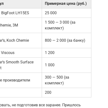
ул
Примерная цена (руб.)
 BigFoot LH15ES
25 000
1 500 — 3 000 (за
Chemie, 3M
комплект)
r’s, Koch Chemie
800 — 2 000 (за банку)
 Viscous
1 200
r’s Smooth Surface
1 000
t
300 — 500 (за
е производители
комплект)
200
овать, не подготовив все заранее. Пришлось