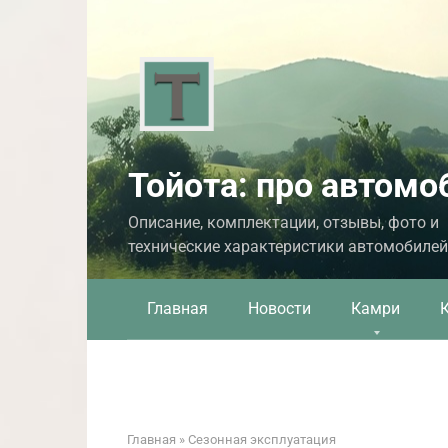
Перейти
к
контенту
Тойота: про автомо
Описание, комплектации, отзывы, фото и
технические характеристики автомобилей
Главная
Новости
Камри
Главная
»
Сезонная эксплуатация