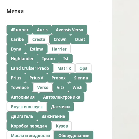
Метки
4Runner
Auris
Avensis Verso
Caribe
Cresta
Crown
Duet
Dyna
Estima
Harrier
Highlander
Ipsum
Ist
Land Cruiser Prado
Matrix
Opa
Prius
Prius V
Probox
Sienna
Townace
Verso
Vitz
Wish
Автохимия
Автоэлектроника
Впуск и выпуск
Датчики
Двигатель
Зажигание
Коробка передач
Кузов
Масла и жидкости
Оборудование