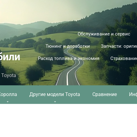
Обслуживание и сервис
Тюнинг и доработки
Запчасти: ориги
били
Расход топлива и экономия
Страховани
 Toyota
Королла
Другие модели Toyota
Сравнение
Ин