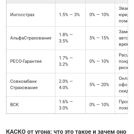
Эвакуа
Ингосстрах
1.5% — 3%
0% — 10%
юриди
помощ
Замен
1.8% —
АльфаСтрахование
5% — 15%
автомо
3.5%
время 
Расши
1.7% —
РЕСО-Гарантия
0% — 10%
покры
3.2%
рисков
Онлайн
Совкомбанк
2.0% —
5% — 20%
оформ
Страхование
4.0%
скидки
1.6% —
Прогр
ВСК
0% — 10%
3.0%
лояльн
КАСКО от угона: что это такое и зачем оно