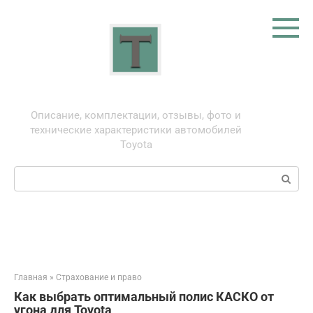
Перейти
к
контенту
Тойота: про автомобили
Описание, комплектации, отзывы, фото и
технические характеристики автомобилей
Toyota
Поиск:
Главная
»
Страхование и право
Как выбрать оптимальный полис КАСКО от
угона для Toyota