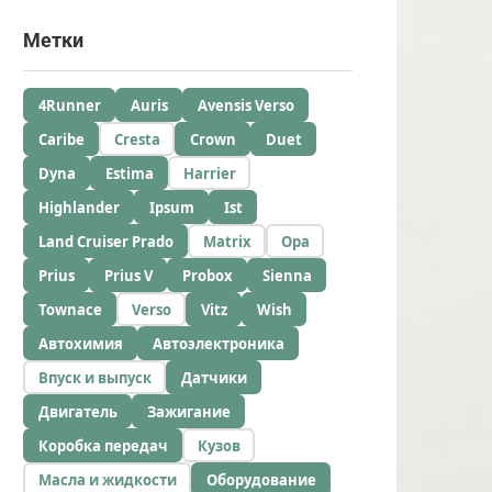
Метки
4Runner
Auris
Avensis Verso
Caribe
Cresta
Crown
Duet
Dyna
Estima
Harrier
Highlander
Ipsum
Ist
Land Cruiser Prado
Matrix
Opa
Prius
Prius V
Probox
Sienna
Townace
Verso
Vitz
Wish
Автохимия
Автоэлектроника
Впуск и выпуск
Датчики
Двигатель
Зажигание
Коробка передач
Кузов
Масла и жидкости
Оборудование