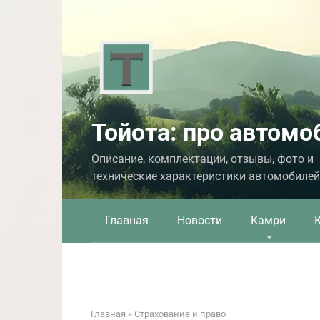
Перейти
к
контенту
Тойота: про автомо
Описание, комплектации, отзывы, фото и
технические характеристики автомобилей
Главная
Новости
Камри
Главная
»
Страхование и право