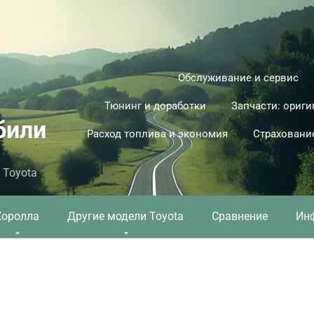
Обслуживание и сервис
Тюнинг и доработки
Запчасти: ориги
били
Расход топлива и экономия
Страховани
 Toyota
Королла
Другие модели Toyota
Сравнение
Ин