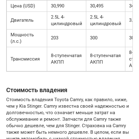
Цена (USD)
30,990
30,495
34,4
2.5L 4-
2.5L 4-
Двигатель
3.5L
цилиндровый
цилиндровый
Мощность
203
300
301
(л.с.)
8-
8-ступенчатая
8-ступенчатая
Трансмиссия
ступ
АКПП
АКПП
АКП
Стоимость владения
Стоимость владения Toyota Camry, как правило, ниже,
чем у Kia Stinger. Camry известна своей надежностью и
долговечностью, что означает меньше затрат на
обслуживание и ремонт. Запчасти для Camry также
обычно дешевле, чем для Stinger. Страховка на Camry
также может быть немного дешевле. В целом, если вы
ищете автомобиль с низкой стоимостью владения,