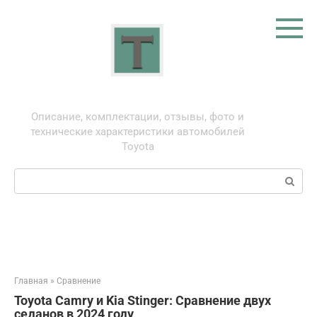
Перейти
к
контенту
Тойота: про автомобили
Описание, комплектации, отзывы, фото и
технические характеристики автомобилей
Toyota
Поиск:
Главная
»
Сравнение
Toyota Camry и Kia Stinger: Сравнение двух
седанов в 2024 году