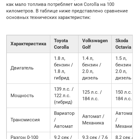
как мало топлива потребляет моя Corolla на 100
километров. В таблице ниже представлено сравнение
основных технических характеристик:
Toyota
Volkswagen
Skoda
Характеристика
Corolla
Golf
Octavia
1.8 л,
1.4 л,
1.5 л,
бензин /
бензин /
бензин /
Двигатель
1.8 л,
2.0 л,
2.0 л,
гибрид
дизель
дизель
139 л.с. /
125 л.с. /
150 л.с. /
Мощность
122 л.с.
184 л.с.
184 л.с.
(гибрид)
Вариатор
Автомат
Автомат /
Трансмиссия
/
/
Механика
Автомат
Механика
Разгон 0-100
9.2 сек /
9.3 сек / 7.6
8.2 сек /