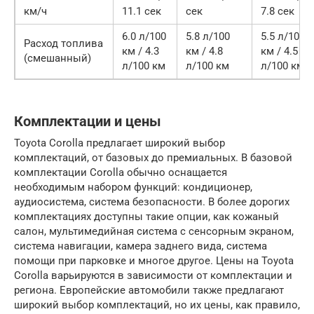
км/ч
11.1 сек
сек
7.8 сек
6.0 л/100
5.8 л/100
5.5 л/100
Расход топлива
км / 4.3
км / 4.8
км / 4.5
(смешанный)
л/100 км
л/100 км
л/100 км
Комплектации и цены
Toyota Corolla предлагает широкий выбор
комплектаций, от базовых до премиальных. В базовой
комплектации Corolla обычно оснащается
необходимым набором функций: кондиционер,
аудиосистема, система безопасности. В более дорогих
комплектациях доступны такие опции, как кожаный
салон, мультимедийная система с сенсорным экраном,
система навигации, камера заднего вида, система
помощи при парковке и многое другое. Цены на Toyota
Corolla варьируются в зависимости от комплектации и
региона. Европейские автомобили также предлагают
широкий выбор комплектаций, но их цены, как правило,