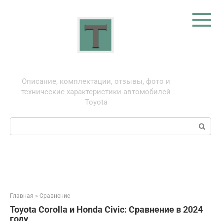
Перейти
к
контенту
Тойота: про автомобили
Описание, комплектации, отзывы, фото и
технические характеристики автомобилей
Toyota
Поиск:
Главная
»
Сравнение
Toyota Corolla и Honda Civic: Сравнение в 2024
году