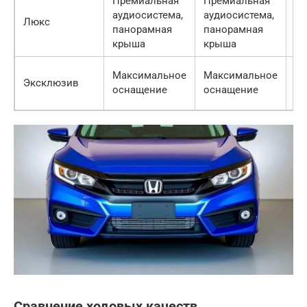
Премиальная
Премиальная
2 
аудиосистема,
аудиосистема,
Люкс
— 
панорамная
панорамная
00
крыша
крыша
2 
Максимальное
Максимальное
Эксклюзив
— 
оснащение
оснащение
00
Сравнение ходовых качеств