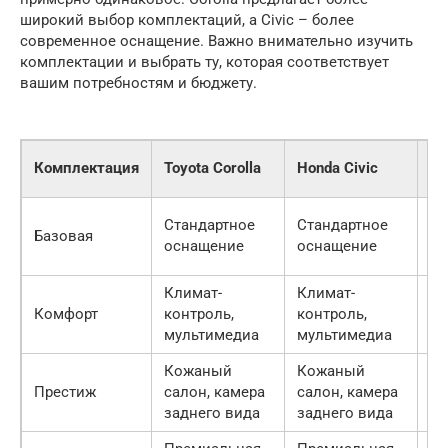
широкий выбор комплектаций, а Civic – более
современное оснащение. Важно внимательно изучить
комплектации и выбрать ту, которая соответствует
вашим потребностям и бюджету.
Це
Комплектация
Toyota Corolla
Honda Civic
(п
1 
Стандартное
Стандартное
Базовая
— 
оснащение
оснащение
00
Климат-
Климат-
2 
Комфорт
контроль,
контроль,
— 
мультимедиа
мультимедиа
00
Кожаный
Кожаный
2 
Престиж
салон, камера
салон, камера
— 
заднего вида
заднего вида
00