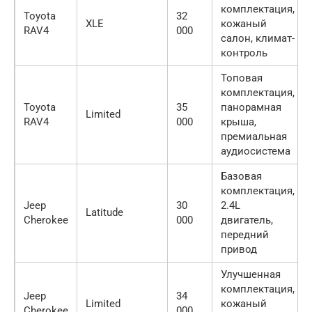
комплектация,
Toyota
32
XLE
кожаный
RAV4
000
салон, климат-
контроль
Топовая
комплектация,
Toyota
35
панорамная
Limited
RAV4
000
крыша,
премиальная
аудиосистема
Базовая
комплектация,
Jeep
30
2.4L
Latitude
Cherokee
000
двигатель,
передний
привод
Улучшенная
комплектация,
Jeep
34
Limited
кожаный
Cherokee
000