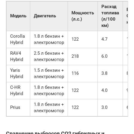
Расход
Вы
Мощность
топлива
Модель
Двигатель
CO2
(л.с.)
(л/100
км)
км)
Corolla
1.8 л бензин +
122
4.7
108
Hybrid
электромотор
RAV4
2.5 л бензин +
218
6.0
138
Hybrid
электромотор
Yaris
1.5 л бензин +
116
3.8
86
Hybrid
электромотор
C-HR
1.8 л бензин +
122
4.0
95
Hybrid
электромотор
1.8 л бензин +
Prius
122
3.0
69
электромотор
Сравнение выбросов CO2 гибридных и