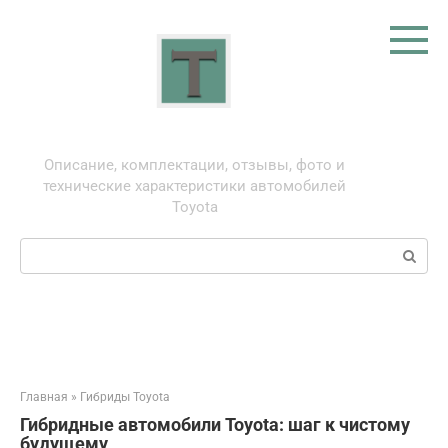
Перейти
к
контенту
Тойота: про автомобили
Описание, комплектации, отзывы, фото и
технические характеристики автомобилей
Toyota
Поиск:
Главная
»
Гибриды Toyota
Гибридные автомобили Toyota: шаг к чистому
будущему