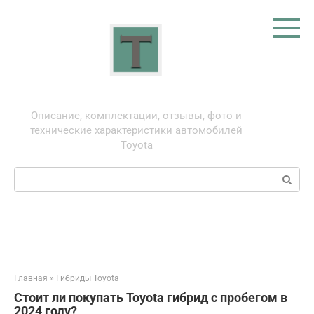
Перейти
к
контенту
Тойота: про автомобили
Описание, комплектации, отзывы, фото и
технические характеристики автомобилей
Toyota
Поиск:
Главная
»
Гибриды Toyota
Стоит ли покупать Toyota гибрид с пробегом в
2024 году?