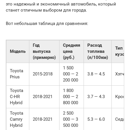
это надежный и экономичный автомобиль, который
станет отличным выбором для города.
Вот небольшая таблица для сравнения:
Год
Средняя
Расход
Тип
Модель
выпуска
цена
топлива
кузова
(примерно)
(руб.)
(л/100км)
1 500
Toyota
2015-2018
000 — 2
3.8 — 4.5
Хэтчбе
Prius
200 000
Toyota
1 800
C-HR
2018-2021
000 — 2
3.7 — 4.3
Кросс
Hybrid
800 000
Toyota
2 500
Camry
2018-2021
000 — 3
5.3 — 6.0
Седан
Hybrid
500 000