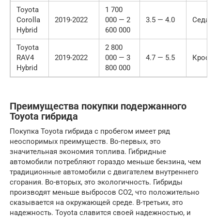
Toyota
1 700
Corolla
2019-2022
000 — 2
3.5 — 4.0
Седан
Hybrid
600 000
Toyota
2 800
RAV4
2019-2022
000 — 3
4.7 — 5.5
Кросс
Hybrid
800 000
Преимущества покупки подержанного
Toyota гибрида
Покупка Toyota гибрида с пробегом имеет ряд
неоспоримых преимуществ. Во-первых, это
значительная экономия топлива. Гибридные
автомобили потребляют гораздо меньше бензина, чем
традиционные автомобили с двигателем внутреннего
сгорания. Во-вторых, это экологичность. Гибриды
производят меньше выбросов CO2, что положительно
сказывается на окружающей среде. В-третьих, это
надежность. Toyota славится своей надежностью, и