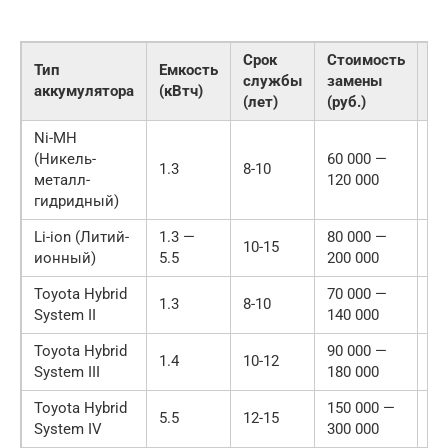
Срок
Стоимость
Тип
Емкость
Га
службы
замены
аккумулятора
(кВтч)
(л
(лет)
(руб.)
Ni-MH
(Никель-
60 000 —
1.3
8-10
5-
металл-
120 000
гидридный)
Li-ion (Литий-
1.3 —
80 000 —
10-15
8-
ионный)
5.5
200 000
Toyota Hybrid
70 000 —
1.3
8-10
6-
System II
140 000
Toyota Hybrid
90 000 —
1.4
10-12
7-
System III
180 000
Toyota Hybrid
150 000 —
5.5
12-15
8-
System IV
300 000