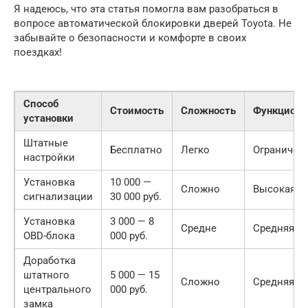
Я надеюсь, что эта статья помогла вам разобраться в
вопросе автоматической блокировки дверей Toyota. Не
забывайте о безопасности и комфорте в своих
поездках!
Способ
Стоимость
Сложность
Функциона
установки
Штатные
Бесплатно
Легко
Ограничен
настройки
Установка
10 000 —
Сложно
Высокая
сигнализации
30 000 руб.
Установка
3 000 — 8
Средне
Средняя
OBD-блока
000 руб.
Доработка
штатного
5 000 — 15
Сложно
Средняя
центрального
000 руб.
замка