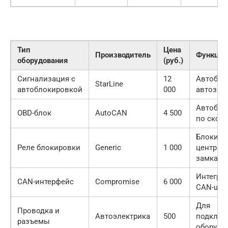
Тип
Цена
Производитель
Функции
оборудования
(руб.)
Сигнализация с
12
Автобло
StarLine
автоблокировкой
000
автозап
Автобло
OBD-блок
AutoCAN
4 500
по скор
Блокиро
Реле блокировки
Generic
1 000
централ
замка
Интеграц
CAN-интерфейс
Compromise
6 000
CAN-ши
Для
Проводка и
Автоэлектрика
500
подключ
разъемы
оборудо