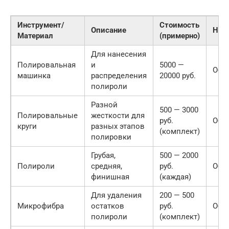
Инструмент/
Стоимость
Описание
Нео
Материал
(примерно)
Для нанесения
Полировальная
и
5000 —
Обя
машинка
распределения
20000 руб.
полироли
Разной
500 — 3000
Полировальные
жесткости для
руб.
Обя
круги
разных этапов
(комплект)
полировки
Грубая,
500 — 2000
Полироли
средняя,
руб.
Обя
финишная
(каждая)
Для удаления
200 — 500
Микрофибра
остатков
руб.
Обя
полироли
(комплект)