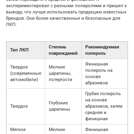
экспериментировал с разными полиролями и пришел к
выводу, что лучше использовать продукцию известных
брендов. Они более качественные и безопасные для
ЛКП.
Степень
Рекомендуемая
Тип ЛКП
повреждений
полироль
Финишная
Твердое
Мелкие
полироль на
(современные
царапины,
основе
автомобили)
потертости
абразивов
Грубая полироль
на основе
Глубокие
Твердое
абразивов, затем
царапины
средняя и
финишная
Мягкое
Мелкие
Финишная