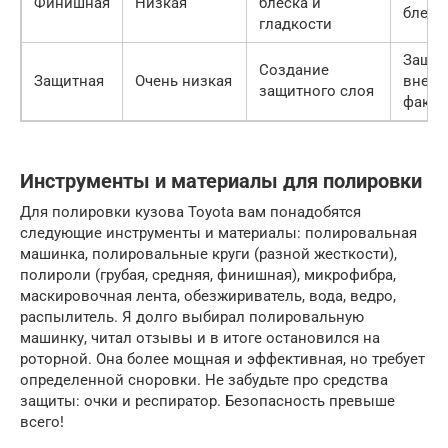
Финишная
Низкая
блеска и
блеск
гладкости
Защит
Создание
Защитная
Очень низкая
внешн
защитного слоя
факто
Инструменты и материалы для полировки
Для полировки кузова Toyota вам понадобятся
следующие инструменты и материалы: полировальная
машинка, полировальные круги (разной жесткости),
полироли (грубая, средняя, финишная), микрофибра,
маскировочная лента, обезжириватель, вода, ведро,
распылитель. Я долго выбирал полировальную
машинку, читал отзывы и в итоге остановился на
роторной. Она более мощная и эффективная, но требует
определенной сноровки. Не забудьте про средства
защиты: очки и респиратор. Безопасность превыше
всего!