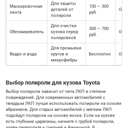
Для защиты
Маскировочная
100 — 300
деталей от
Обя
лента
руб.
полироли
Для очистки
300 — 700
Обезжириватель
кузова перед
Обя
руб.
полировкой
Для промывки
Ведро и вода
кругов и
Бесплатно
Обя
микрофибры
Выбор полироли для кузова Toyota
Выбор полироли зависит от типа ЛКП и степени
повреждений. Для современных автомобилей с
твердым ЛКП лучше использовать полироли на основе
абразивов. Для старых автомобилей с мягким ЛКП
подойдут полироли на основе воска. Если на кузове
есть глубокие царапины, начните с грубой полироли,
затем переходите к средней и финишной. Я