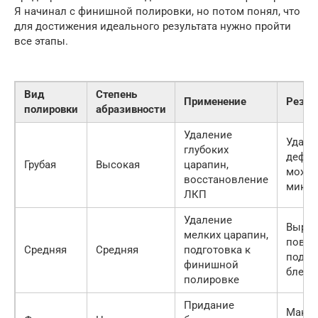
Я начинал с финишной полировки, но потом понял, что
для достижения идеального результата нужно пройти
все этапы.
Вид
Степень
Применение
Резул
полировки
абразивности
Удаление
Удале
глубоких
дефек
Грубая
Высокая
царапин,
может
восстановление
микро
ЛКП
Удаление
Вырав
мелких царапин,
повер
Средняя
Средняя
подготовка к
подго
финишной
блеск
полировке
Придание
Макс