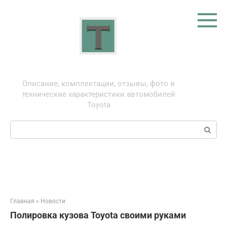
Перейти
к
контенту
Тойота: про автомобили
Описание, комплектации, отзывы, фото и
технические характеристики автомобилей
Toyota
Поиск:
Главная
»
Новости
Полировка кузова Toyota своими руками