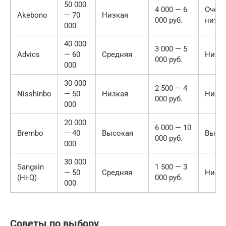
50 000
4 000 — 6
Очен
Akebono
— 70
Низкая
000 руб.
низк
000
40 000
3 000 — 5
Advics
— 60
Средняя
Низк
000 руб.
000
30 000
2 500 — 4
Nisshinbo
— 50
Низкая
Низк
000 руб.
000
20 000
6 000 — 10
Brembo
— 40
Высокая
Высо
000 руб.
000
30 000
Sangsin
1 500 — 3
— 50
Средняя
Низк
(Hi-Q)
000 руб.
000
Советы по выбору