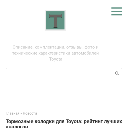
Перейти
к
контенту
Тойота: про автомобили
Описание, комплектации, отзывы, фото и
технические характеристики автомобилей
Toyota
Поиск:
Главная
»
Новости
Тормозные колодки для Toyota: рейтинг лучших
аналогов