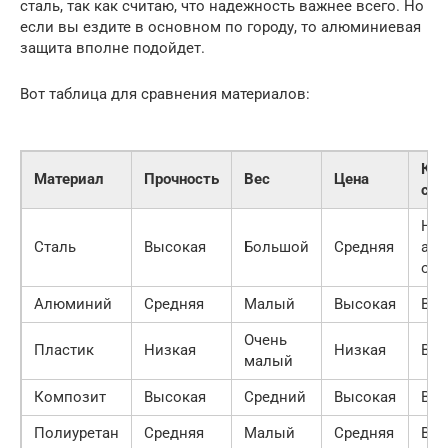
сталь, так как считаю, что надежность важнее всего. Но
если вы ездите в основном по городу, то алюминиевая
защита вполне подойдет.
Вот таблица для сравнения материалов:
Кор
Материал
Прочность
Вес
Цена
сто
Низ
Сталь
Высокая
Большой
Средняя
ант
обр
Алюминий
Средняя
Малый
Высокая
Выс
Очень
Пластик
Низкая
Низкая
Выс
малый
Композит
Высокая
Средний
Высокая
Выс
Полиуретан
Средняя
Малый
Средняя
Выс