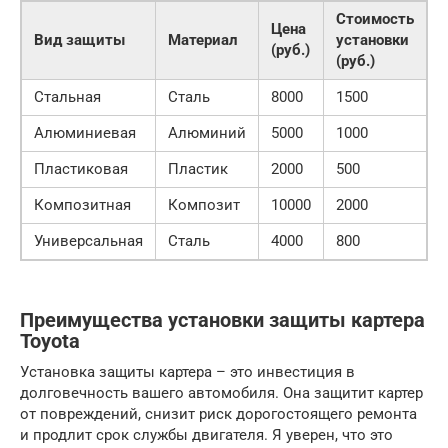
Стоимость
Цена
Вид защиты
Материал
установки
с
(руб.)
(руб.)
(
Стальная
Сталь
8000
1500
9
Алюминиевая
Алюминий
5000
1000
6
Пластиковая
Пластик
2000
500
2
Композитная
Композит
10000
2000
1
Универсальная
Сталь
4000
800
4
Преимущества установки защиты картера
Toyota
Установка защиты картера – это инвестиция в
долговечность вашего автомобиля. Она защитит картер
от повреждений, снизит риск дорогостоящего ремонта
и продлит срок службы двигателя. Я уверен, что это