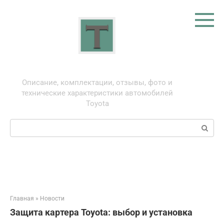
Перейти
к
контенту
Тойота: про автомобили
Описание, комплектации, отзывы, фото и
технические характеристики автомобилей
Toyota
Поиск:
Главная
»
Новости
Защита картера Toyota: выбор и установка