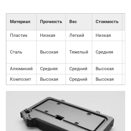
Ус
Материал
Прочность
Вес
Стоимость
ко
Пластик
Низкая
Легкий
Низкая
Вы
Ни
Сталь
Высокая
Тяжелый
Средняя
ан
об
Алюминий
Средняя
Средний
Высокая
Вы
Композит
Высокая
Средний
Высокая
Вы