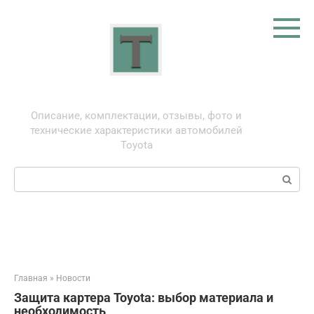
Перейти
к
контенту
Тойота: про автомобили
Описание, комплектации, отзывы, фото и
технические характеристики автомобилей
Toyota
Поиск:
Главная
»
Новости
Защита картера Toyota: выбор материала и
необходимость