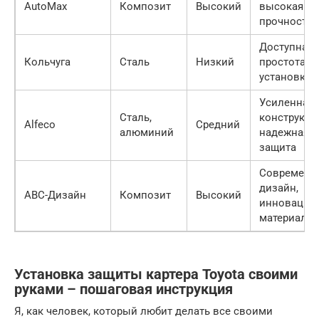
AutoMax
Композит
Высокий
высокая
прочность
Доступная 
Кольчуга
Сталь
Низкий
простота
установки
Усиленная
Сталь,
конструкци
Alfeco
Средний
алюминий
надежная
защита
Современн
дизайн,
АВС-Дизайн
Композит
Высокий
инновацио
материалы
Установка защиты картера Toyota своими
руками – пошаговая инструкция
Я, как человек, который любит делать все своими