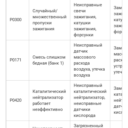
Неисправные
Замена
Случайный/
свечи
зажига
множественный
зажигания,
P0300
катуше
пропуски
катушки
зажига
зажигания
зажигания,
форсу
форсунки
Неисправный
Замена
датчик
массо
Смесь слишком
массового
P0171
расход
бедная (банк 1)
расхода
устран
воздуха, утечка
утечки
воздуха
Неисправный
Замен
Каталитический
каталитический
катали
нейтрализатор
нейтрализатор,
P0420
нейтра
работает
неисправные
датчи
неэффективно
датчики
кисло
кислорода
Загрязненный