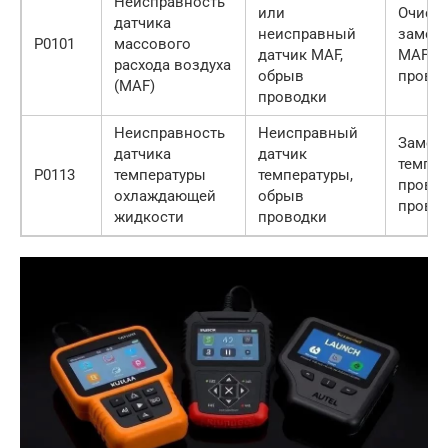
Неисправность
или
Очистк
датчика
неисправный
замена
P0101
массового
датчик MAF,
MAF, п
расхода воздуха
обрыв
прово
(MAF)
проводки
Неисправность
Неисправный
Замена
датчика
датчик
темпер
P0113
температуры
температуры,
прове
охлаждающей
обрыв
прово
жидкости
проводки