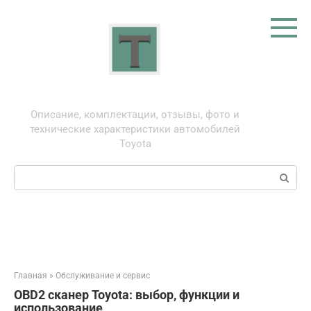
Перейти
к
контенту
Тойота: про автомобили
Описание, комплектации, отзывы, фото и
технические характеристики автомобилей
Toyota
Поиск:
Главная
»
Обслуживание и сервис
OBD2 сканер Toyota: выбор, функции и
использование