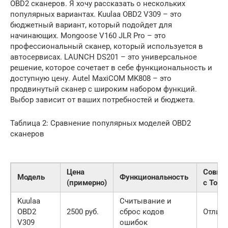
OBD2 сканеров. Я хочу рассказать о нескольких
популярных вариантах. Kuulaa OBD2 V309 – это
бюджетный вариант, который подойдет для
начинающих. Mongoose V160 JLR Pro – это
профессиональный сканер, который используется в
автосервисах. LAUNCH DS201 – это универсальное
решение, которое сочетает в себе функциональность и
доступную цену. Autel MaxiCOM MK808 – это
продвинутый сканер с широким набором функций.
Выбор зависит от ваших потребностей и бюджета.
Таблица 2: Сравнение популярных моделей OBD2
сканеров
Цена
Совме
Модель
Функциональность
(примерно)
с Toyo
Kuulaa
Считывание и
OBD2
2500 руб.
сброс кодов
Отлич
V309
ошибок