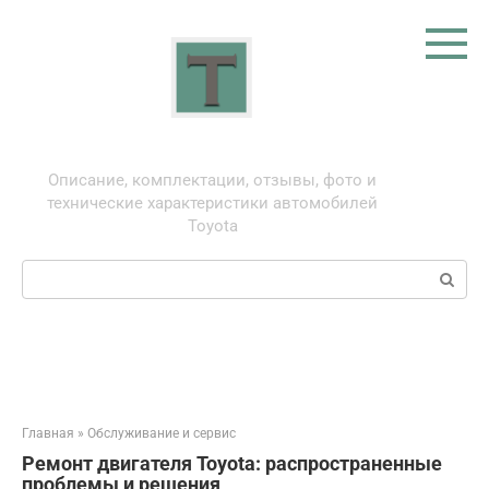
Перейти
к
контенту
Тойота: про автомобили
Описание, комплектации, отзывы, фото и
технические характеристики автомобилей
Toyota
Поиск:
Главная
»
Обслуживание и сервис
Ремонт двигателя Toyota: распространенные
проблемы и решения