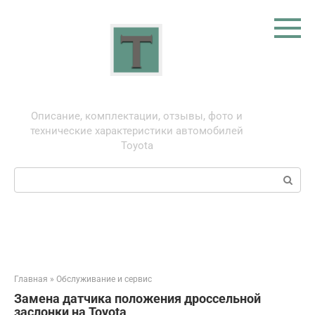
Перейти
к
контенту
Тойота: про автомобили
Описание, комплектации, отзывы, фото и
технические характеристики автомобилей
Toyota
Поиск:
Главная
»
Обслуживание и сервис
Замена датчика положения дроссельной
заслонки на Toyota