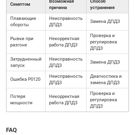
Возможная
Способ
Симптом
причина
устранения
Плавающие
Неисправность
Замена ДПДЗ
обороты
ДПДЗ
Проверка и
Рывки при
Некорректная
регулировка
разгоне
работа ДПДЗ
ДПДЗ
Затрудненный
Неисправность
Замена ДПДЗ
запуск
ДПДЗ
Неисправность
Диагностика и
Ошибка P0120
ДПДЗ
замена ДПДЗ
Проверка и
Потеря
Некорректная
регулировка
мощности
работа ДПДЗ
ДПДЗ
FAQ