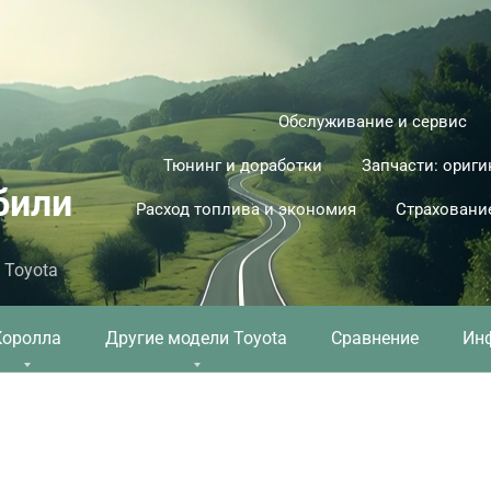
Обслуживание и сервис
Тюнинг и доработки
Запчасти: ориги
били
Расход топлива и экономия
Страховани
 Toyota
Королла
Другие модели Toyota
Сравнение
Ин