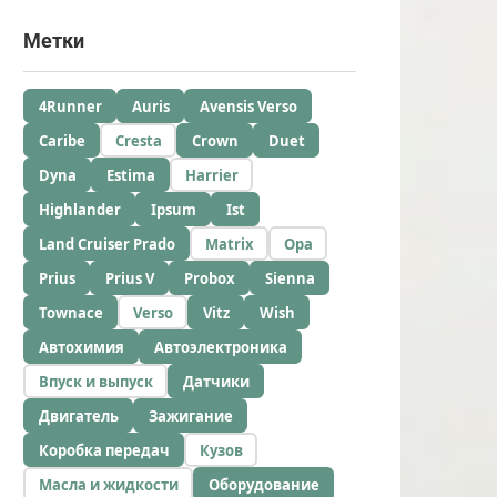
Метки
4Runner
Auris
Avensis Verso
Caribe
Cresta
Crown
Duet
Dyna
Estima
Harrier
Highlander
Ipsum
Ist
Land Cruiser Prado
Matrix
Opa
Prius
Prius V
Probox
Sienna
Townace
Verso
Vitz
Wish
Автохимия
Автоэлектроника
Впуск и выпуск
Датчики
Двигатель
Зажигание
Коробка передач
Кузов
Масла и жидкости
Оборудование