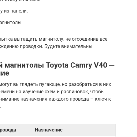
у из панели.
агнитолы.
пытка вытащить магнитолу, не отсоединив все
еждению проводки. Будьте внимательны!
 магнитолы Toyota Camry V40 ─
ние
огут выглядеть пугающе, но разобраться в них
ремени на изучение схем и распиновок, чтобы
онимание назначения каждого провода – ключ к
.
провода
Назначение