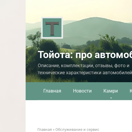
Перейти
к
контенту
Тойота: про автомо
Описание, комплектации, отзывы, фото и
технические характеристики автомобилей
Главная
Новости
Камри
Главная
»
Обслуживание и сервис