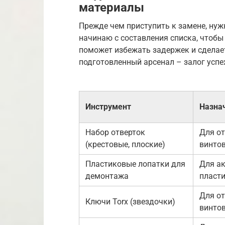
материалы
Прежде чем приступить к замене, нуж
начинаю с составления списка, чтобы 
поможет избежать задержек и сделает
подготовленный арсенал – залог успе
Инструмент
Назна
Набор отверток
Для о
(крестовые, плоские)
винтов
Пластиковые лопатки для
Для ак
демонтажа
пласт
Для о
Ключи Torx (звездочки)
винтов