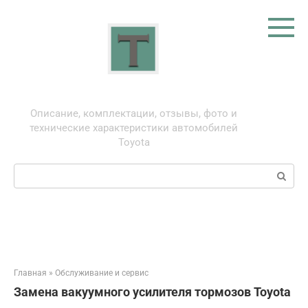
Перейти
к
контенту
Тойота: про автомобили
Описание, комплектации, отзывы, фото и
технические характеристики автомобилей
Toyota
Поиск:
Главная
»
Обслуживание и сервис
Замена вакуумного усилителя тормозов Toyota