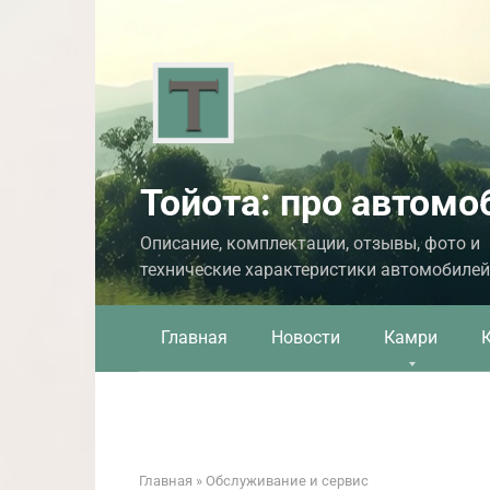
Перейти
к
контенту
Тойота: про автомо
Описание, комплектации, отзывы, фото и
технические характеристики автомобилей
Главная
Новости
Камри
Главная
»
Обслуживание и сервис