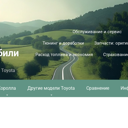
Обслуживание и сервис
Тюнинг и доработки
Запчасти: ориги
били
Расход топлива и экономия
Страховани
 Toyota
Королла
Другие модели Toyota
Сравнение
Ин