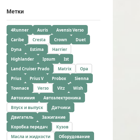
Метки
4Runner
Auris
Avensis Verso
Caribe
Cresta
Crown
Duet
Dyna
Estima
Harrier
Highlander
Ipsum
Ist
Land Cruiser Prado
Matrix
Opa
Prius
Prius V
Probox
Sienna
Townace
Verso
Vitz
Wish
Автохимия
Автоэлектроника
Впуск и выпуск
Датчики
Двигатель
Зажигание
Коробка передач
Кузов
Масла и жидкости
Оборудование