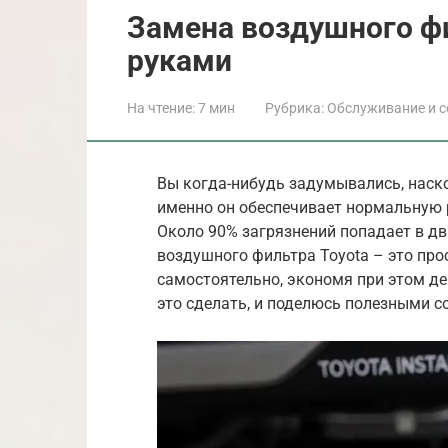
Замена воздушного фи
руками
На чтение:
7 мин
Рубрика:
Обслуживание и с
Вы когда-нибудь задумывались, наск
именно он обеспечивает нормальную 
Около 90% загрязнений попадает в д
воздушного фильтра Toyota – это пр
самостоятельно, экономя при этом ден
это сделать, и поделюсь полезными с