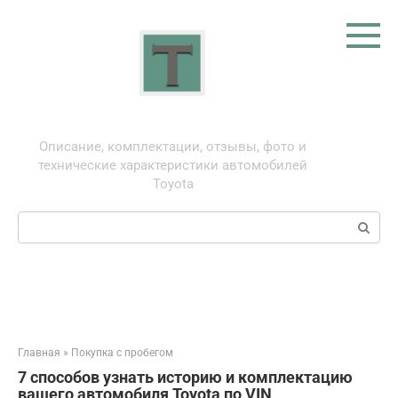
Перейти
к
контенту
Тойота: про автомобили
Описание, комплектации, отзывы, фото и
технические характеристики автомобилей
Toyota
Поиск:
Главная
»
Покупка с пробегом
7 способов узнать историю и комплектацию
вашего автомобиля Toyota по VIN