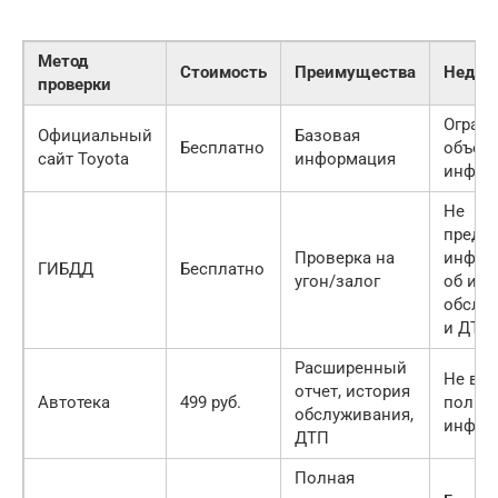
Метод
Стоимость
Преимущества
Недос
проверки
Огран
Официальный
Базовая
Бесплатно
объем
сайт Toyota
информация
инфор
Не
предо
Проверка на
инфор
ГИБДД
Бесплатно
угон/залог
об ист
обслу
и ДТП
Расширенный
Не все
отчет, история
Автотека
499 руб.
полна
обслуживания,
инфор
ДТП
Полная